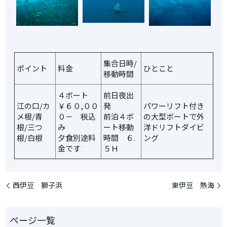
集合日時/
ポイント
料金
ひとこと
移動時間
４ボート
前日夜出
江の口/カ
￥６０,００
発
パワーリフト付き
メ根/青
０－ 税込
前泊４ボ
の大型ボートで外
根/三つ
み
ート移動
洋ドリフトダイビ
根/白根
夕食別途料
時間 ６.
ング
金です
５Ｈ
西伊豆 獅子浜
東伊豆 熱海