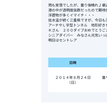
雨も覚悟でしたが、曇り後晴れ♪最
港の中が透明度抜群だったので期待
浮遊物が多くイマイチ・・・
低水温が続く三重県ですが、今日も
アーチやＬ字型トンネル 地形好き
Ｋさん ２００ダイブおめでとうご
シニアダイバー みなさん元気いっ
明日はセントレア
日時
２０１４年８月２４日
曇
（日）