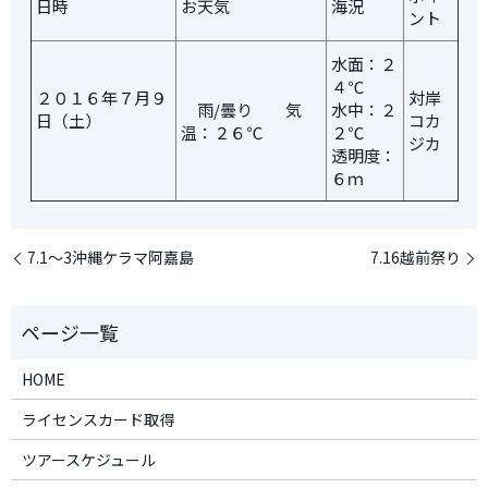
日時
お天気
海況
ント
水面：２
４℃
２０１６年７月９
対岸
雨/曇り 気
水中：２
日（土）
コカ
温：２６℃
２℃
ジカ
透明度：
６ｍ
7.1～3沖縄ケラマ阿嘉島
7.16越前祭り
HOME
ライセンスカード取得
ツアースケジュール