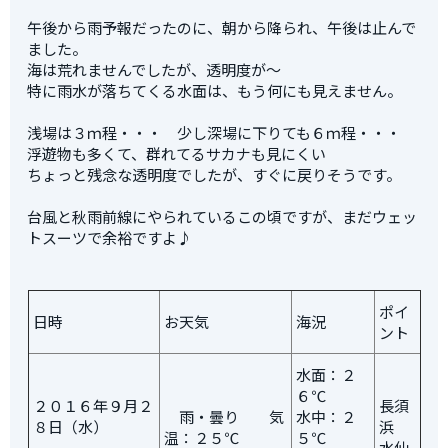
午後から雨予報だったのに、朝から降られ、午後は止んで
ました。
海は荒れませんでしたが、透明度が～
特に雨水が落ちてくる水面は、もう何にも見えません。
浅場は３ｍ程・・・ 少し深場に下りても６ｍ程・・・
浮遊物も多くて、群れてるサカナも見にくい
ちょっと残念な透明度でしたが、すぐに戻りそうです。
台風と秋雨前線にやられているこの頃ですが、まだウェッ
トスーツで余裕ですよ♪
ポイ
日時
お天気
海況
ント
水面：２
６℃
２０１６年９月２
長須
雨・曇り 気
水中：２
８日（水）
浜
温：２５℃
５℃
水仙