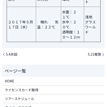
ト
水面：２
１℃
浅地
２０１７年５月
晴れ 気
水中：２
グラス
１７日（水）
温：２２℃
０℃
ワール
透明度：１
ド
０～１２ｍ
5.4井田
5.21梶賀
HOME
ライセンスカード取得
ツアースケジュール